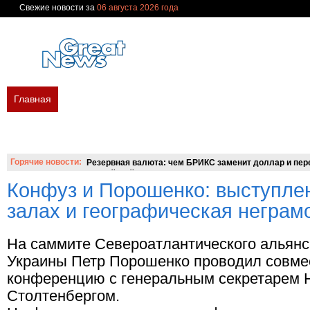
Свежие новости за
06 августа 2026 года
Главная
В мире
Политика
Экономика
Бизнес
Финан
Новости сегодня
Новости недели
Украина
Россия
Мир
Вопросы и ответы
Горячие новости:
Резервная валюта: чем БРИКС заменит доллар и пере
российский аналог SWIFT?
Конфуз и Порошенко: выступлен
залах и географическая неграм
На саммите Североатлантического альянс
Украины Петр Порошенко проводил совме
конференцию с генеральным секретарем
Столтенбергом.