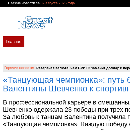
Свежие новости за
07 августа 2026 года
Главная
В мире
Политика
Экономика
Бизнес
Финан
Новости сегодня
Новости недели
Украина
Россия
Мир
Вопросы и ответы
Горячие новости:
Резервная валюта: чем БРИКС заменит доллар и пере
российский аналог SWIFT?
«Танцующая чемпионка»: путь 
Валентины Шевченко к спортив
В профессиональной карьере в смешанны
Шевченко одержала 23 победы при трех 
За любовь к танцам Валентина получила 
«Танцующая чемпионка». Каждую победу о