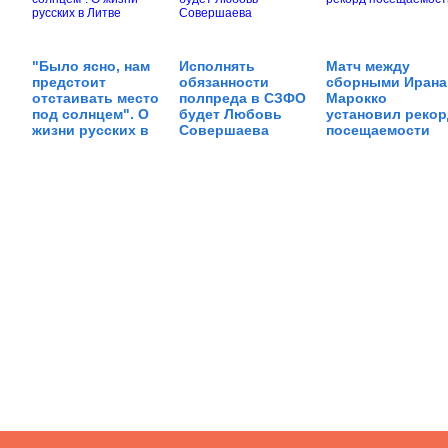
"Было ясно, нам
Исполнять
Матч между
предстоит
обязанности
сборными Ирана
отстаивать место
полпреда в СЗФО
Марокко
под солнцем". О
будет Любовь
установил рекор
жизни русских в
Совершаева
посещаемости
Литве