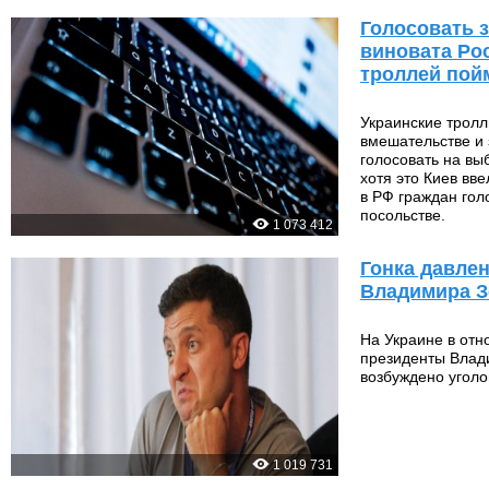
Голосовать з
виновата Ро
троллей пой
Украинские тролл
вмешательстве и
голосовать на вы
хотя это Киев вв
в РФ граждан гол
посольстве.
1 073 412
Гонка давле
Владимира З
На Украине в отн
президенты Влад
возбуждено уголо
1 019 731