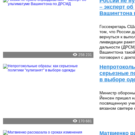
России не н
– эксперт об
Вашингтона
Госсекретарь СШ
том, что России д
вернуться к выпо
ликвидации раке
дальности (ДРСМ
Вашингтона такой 
258 231
поговорил с докт
Непротоколь
серьезные п
в выборе о
Министр обороны
Йенсен пришел н
посвященную учен
вязаном свитере 
170 681
Матвиенко ра