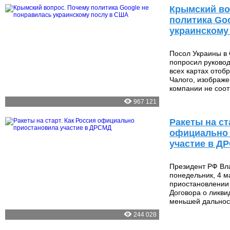
Крымский во
политика Go
украинскому
Посол Украины в
попросил руковод
всех картах отоб
Чалого, изображе
компании не соот
967 121
Ракеты на ст
официально 
участие в Д
Президент РФ Вл
понедельник, 4 м
приостановлении
Договора о ликви
меньшей дальнос
244 028