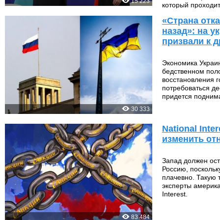
15 223
который проходит
«Страна отка
назад»: на у
призвали к 
Экономика Украи
бедственном пол
восстановления г
потребоваться де
придется поднима
30 333
National Inte
изменить от
Запад должен ост
Россию, поскольк
плачевно. Такую 
эксперты америка
Interest.
83 484