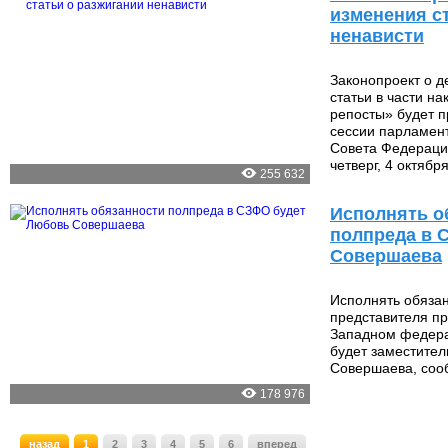
изменения с
ненависти
Законопроект о 
статьи в части на
репосты» будет п
сессии парламент
Совета Федераци
четверг, 4 октября
255 632
Исполнять о
полпреда в 
Совершаева
Исполнять обяза
представителя пр
Западном федера
будет заместите
Совершаева, соо
178 976
назад
1
2
3
4
5
6
вперед