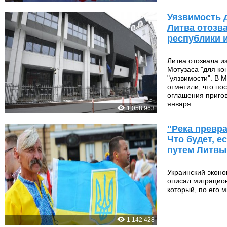
Уязвимость 
Литва отозв
республики 
Литва отозвала и
Мотузаса "для кон
"уязвимости". В 
отметили, что по
оглашения пригов
января.
1 058 963
"Река превра
Что будет, е
путем Литвы
Украинский экон
описал миграцио
который, по его 
1 142 428