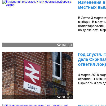
Изменения в 
местных выб
В Литве 3 марта
выборы. В местн
баллотировались 
на должность мэр
161 794
Год спустя.
дела Скрипал
ответил Лон
4 марта 2018 год
отравлены бывши
Скрипаль и его д
209 453