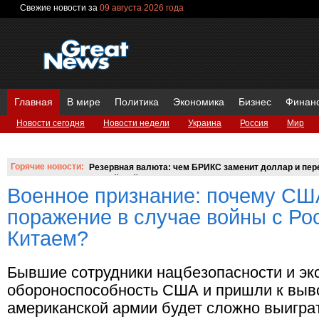
Свежие новости за
09 августа 2026 года
Главная
В мире
Политика
Экономика
Бизнес
Финан
Новости сегодня
Новости недели
Украина
Россия
Мир
Вопросы и ответы
Горячие новости:
Резервная валюта: чем БРИКС заменит доллар и пере
российский аналог SWIFT?
Военное признание: почему СШ
поражение в случае войны с Ро
Китаем?
Бывшие сотрудники нацбезопасности и эк
обороноспособность США и пришли к выво
американской армии будет сложно выиграт