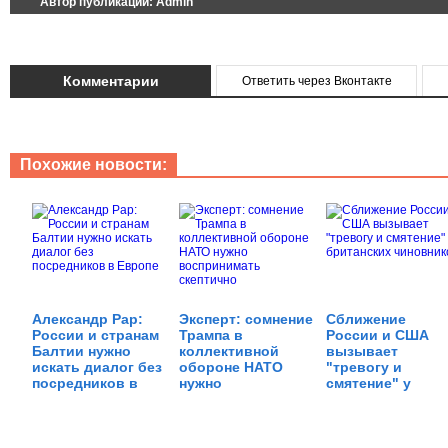
Автор публикации:
Admin
Комментарии
Ответить через Вконтакте
Похожие новости:
Александр Рар:
Эксперт: сомнение
Сближение
России и странам
Трампа в
России и США
Балтии нужно
коллективной
вызывает
искать диалог без
обороне НАТО
"тревогу и
посредников в
нужно
смятение" у
Европе
воспринимать
британских
скептично
чиновников