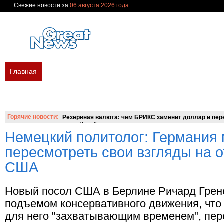
Свежие новости за
06 августа 2026 года
Главная
В мире
Политика
Экономика
Бизнес
Финан
Новости сегодня
Новости недели
Украина
Россия
Мир
Вопросы и ответы
Горячие новости:
Резервная валюта: чем БРИКС заменит доллар и пере
российский аналог SWIFT?
Немецкий политолог: Германия
пересмотреть свои взгляды на 
США
Новый посол США в Берлине Ричард Гре
подъемом консервативного движения, что
для него "захватывающим временем", пер