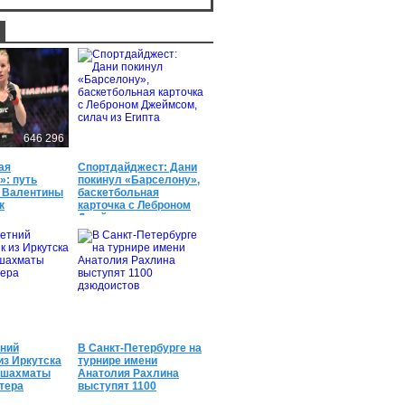
646 296
659 300
ая
Спортдайджест: Дани
»: путь
покинул «Барселону»,
 Валентины
баскетбольная
к
карточка с Леброном
м успехам
Джеймсом, силач из
Египта
632 206
638 545
ний
В Санкт-Петербурге на
из Иркутска
турнире имени
 шахматы
Анатолия Рахлина
тера
выступят 1100
дзюдоистов