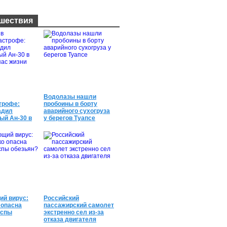
шествия
644 136
645 392
Водолазы нашли
трофе:
пробоины в борту
адил
аварийного сухогруза
ый Ан-30 в
у берегов Туапсе
спас жизни
621 022
822 342
й вирус:
Российский
 опасна
пассажирский самолет
оспы
экстренно сел из-за
отказа двигателя