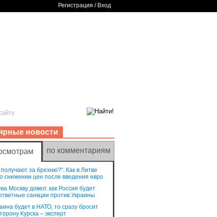
Регистрация
/
Вход
Культура
Hi-Tech
Интернет
Обратная связь
ярные новости
по комментариям
осмотрам
 получают за брехню?". Как в Литве
о снижении цен после введения евро
ва Москву довел: как Россия будет
ответные санкции против Украины
аина будет в НАТО, то сразу бросит
сторону Курска – эксперт