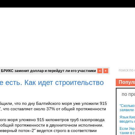
ономика
Бизнес
Финансы
Спорт
Происшествия
Наука
Украина
Россия
Мир
Форум
Правила сайта
Подписка RSS
 БРИКС заменит доллар и перейдут ли его участники на
FT?
 есть. Как идет строительство
Попул
по пр
бщили, что по дну Балтийского моря уже уложили 915
"Сколько
", что составляет около 37% от общей протяженности
заявили 
Язык Кие
ого моря уложено 915 километров труб газопровода
вводить 
 общей протяженности в двухниточном исполнении.
Если Укр
еверный поток–2" ведется строго в соответствии
танки в 