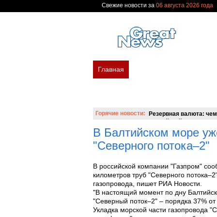
Свежие новости за
06 августа 2026 года
Главная
В мире
Политика
Эк
Новости сегодня
Новости недели
Вопросы и ответы
Горячие новости:
Резервная валюта: чем
российский аналог SWI
В Балтийском море уже
"Северного потока–2"
В российской компании "Газпром" соо
километров труб "Северного потока–2
газопровода, пишет РИА Новости.
"В настоящий момент по дну Балтийск
"Северный поток–2" – порядка 37% от
Укладка морской части газопровода "С