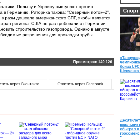
.
алтики, Польшу и Украину выступают против
Спорт
а в Германию. Риторика такова: "Северный поток–2",
у в разы дешевле американского СПГ, якобы является
 стран региона. США не раз требовали от Германии
ановить строительство газопровода. Однако в августе
обходимые разрешения для прокладки трубы.
«Танцующ
Просмотров: 140 126
чемпионка
бойца UFC
Шевченко 
спортивны
етить через Вконтакте
Ответить через Facebook
Десятилет
школьник 
обыграл в
гроссмейс
Карякина