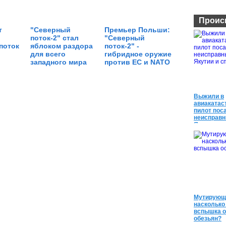
Проис
т
"Северный
Премьер Польши:
поток-2" стал
"Северный
поток
яблоком раздора
поток-2" -
для всего
гибридное оружие
западного мира
против ЕС и NATO
Выжили в
авиакатас
пилот пос
неисправн
Якутии и 
Мутирующи
насколько
вспышка 
обезьян?