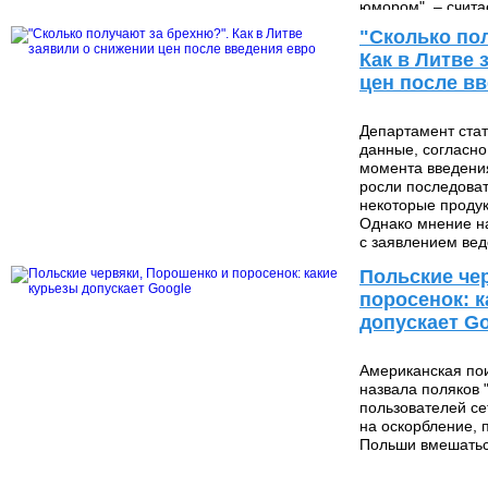
юмором", – счита
лидер
"Сколько по
Как в Литве 
цен после в
Департамент стат
данные, согласно
момента введени
росли последоват
некоторые проду
Однако мнение н
1 727 748
с заявлением вед
Польские че
поросенок: к
допускает G
Американская по
назвала поляков 
пользователей с
на оскорбление, 
Польши вмешатьс
14 654