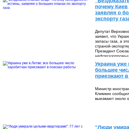
"Бездоказат
почему Киев 
заявляя о б
экспорту газ
Депутат Верховно
заявил, что Укра
запасы газа, а эт
страной-экспорте
Президент Союза
41 798
нефтегазопромыш
Геннадий Шмаль с
Украина уже 
об
большее чис
приезжают в
Министр иностра
Климкин сообщил,
выезжают около 
343 292
"Люди умир