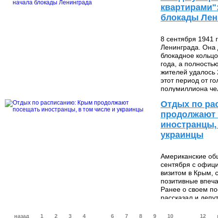
квартирами":
блокады Лен
8 сентября 1941 
Ленинграда. Она 
блокадное кольцо
года, а полностью
жителей удалось 
этот период от г
121 336
полумиллиона че
Отдых по ра
продолжают
иностранцы, 
украинцы
Американские об
сентября с офиц
визитом в Крым, 
позитивные впеча
Ранее о своем п
484
рассказал и депу
назад
1
2
3
4
5
6
7
8
9
10
...
12