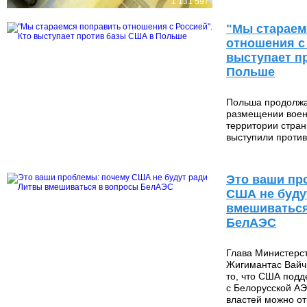
1 131 597
"Мы стараем
отношения с 
выступает п
Польше
Польша продолжа
размещении воен
территории стран
выступили проти
2 181
Это ваши пр
США не буду
вмешиваться
БелАЭС
Глава Министерст
Жигимантас Вайч
то, что США подд
с Белорусской АЭ
властей можно от
16 624