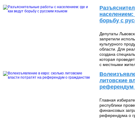
Разъяснител
населением: 
борьбу с ру
Депутаты Львовск
запретили исполь
культурного прод
области. Для реа
создана специаль
которая проведет
16 439
с местными жите
Волеизъявле
литовские вл
референдум 
Главная избирате
республики пров
финансовых затр
референдума о г
18 783