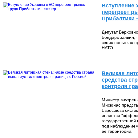
Вступление 
перегреет р
Прибалтики 
Депутат Верховн
Бондарь заявил, 
своих попытках п
НАТО.
42 752
Великая лито
средства стр
контроля гр
Министр внутрен
Мисюнас предста
Евросоюза систем
является "эффек
государственной 
под наблюдением
26 706
ее территории.