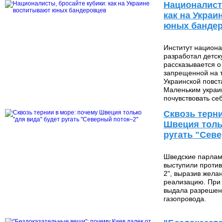
Националист
как на Укра
юных банде
Институт национ
разработал детску
рассказывается о
запрещенной на 
Украинской повст
Маленьким украи
235 400
почувствовать се
Сквозь терни
Швеция толь
ругать "Сев
Шведские парлам
выступили против
2", выразив жела
реализацию. При
выдала разрешен
газопровода.
130 043