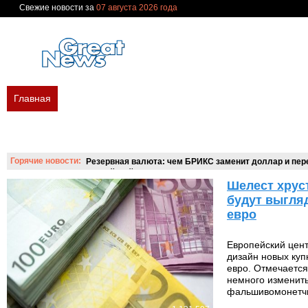
Свежие новости за
07 августа 2026 года
Главная
В мире
Политика
Экономика
Бизнес
Финан
Новости сегодня
Новости недели
Украина
Россия
Мир
Вопросы и ответы
Горячие новости:
Резервная валюта: чем БРИКС заменит доллар и пере
российский аналог SWIFT?
Шелест хрус
будут выгля
евро
Европейский цен
дизайн новых ку
евро. Отмечается
немного изменить
фальшивомонетч