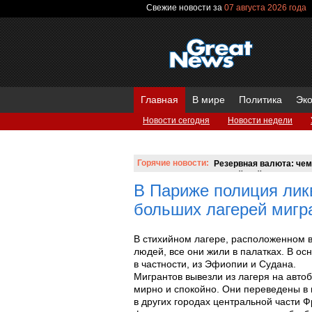
Свежие новости за
07 августа 2026 года
Главная
В мире
Политика
Эк
Новости сегодня
Новости недели
Вопросы и ответы
Горячие новости:
Резервная валюта: чем
российский аналог SWI
В Париже полиция лик
больших лагерей мигр
В стихийном лагере, расположенном в
людей, все они жили в палатках. В ос
в частности, из Эфиопии и Судана.
Мигрантов вывезли из лагеря на автоб
мирно и спокойно. Они переведены в
в других городах центральной части Ф