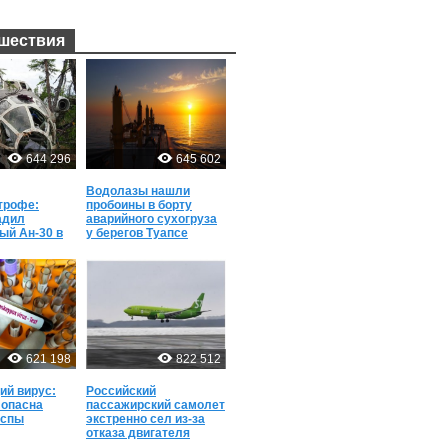
шествия
644 296
645 602
Водолазы нашли
трофе:
пробоины в борту
адил
аварийного сухогруза
ый Ан-30 в
у берегов Туапсе
спас жизни
621 198
822 512
й вирус:
Российский
 опасна
пассажирский самолет
оспы
экстренно сел из-за
отказа двигателя