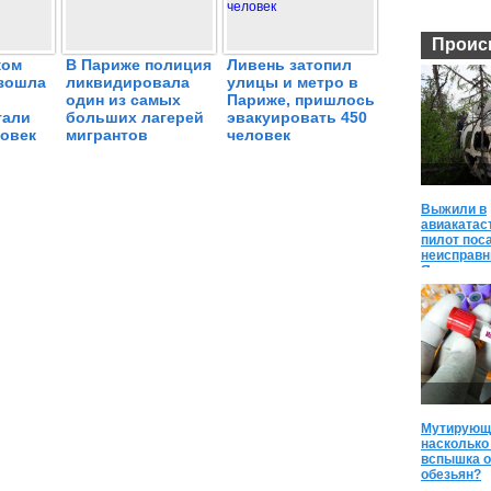
Проис
ком
В Париже полиция
Ливень затопил
зошла
ликвидировала
улицы и метро в
один из самых
Париже, пришлось
тали
больших лагерей
эвакуировать 450
ловек
мигрантов
человек
Выжили в
авиакатас
пилот пос
неисправн
Якутии и 
Мутирующи
насколько
вспышка 
обезьян?