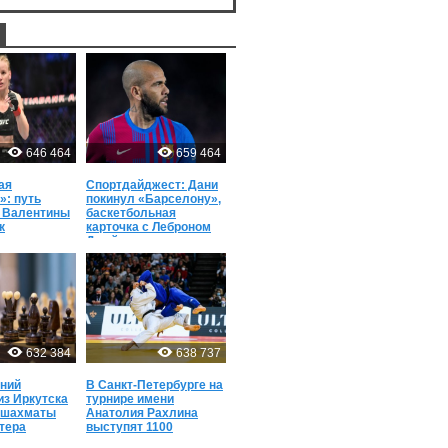
646 464
659 464
ая
Спортдайджест: Дани
»: путь
покинул «Барселону»,
 Валентины
баскетбольная
к
карточка с Леброном
м успехам
Джеймсом, силач из
Египта
632 384
638 737
ний
В Санкт-Петербурге на
из Иркутска
турнире имени
 шахматы
Анатолия Рахлина
тера
выступят 1100
дзюдоистов