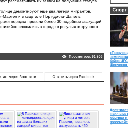
ут рассматривать их заявки на получение статуса
Спорт
толице демонтируют ещё два лагеря мигрантов,
-Мартен и в квартале Порт-де-ла-Шапель.
тражи порядка провели более 30 подобных эвакуаций
стихийно сложились в городе в результате крупного
«Танцующ
Просмотров: 91 806
чемпионка
бойца UFC
Шевченко 
спортивны
етить через Вконтакте
Ответить через Facebook
Десятилет
школьник 
обыграл в
гроссмейс
Карякина