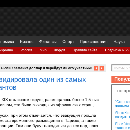
ономика
Бизнес
Финансы
Спорт
Происшествия
Наука
Украина
Россия
Мир
Форум
Правила сайта
Подписка RSS
 БРИКС заменит доллар и перейдут ли его участники на
FT?
видировала один из самых
Попул
антов
по пр
 XIX столичном округе, размещалось более 1,5 тыс.
"Сколько
новном, это были выходцы из африканских стран,
заявили 
Язык Кие
усах, при этом отмечается, что эвакуация прошла
вводить 
 места временного размещения в Париже, а также
Если Укр
ранции. Там они будут находиться до тех пор, пока
танки в 