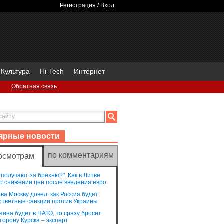
Регистрация
/
Вход
Культура
Hi-Tech
Интернет
Обратная связь
ярные новости
по комментариям
осмотрам
 получают за брехню?". Как в Литве
о снижении цен после введения евро
ва Москву довел: как Россия будет
ответные санкции против Украины
аина будет в НАТО, то сразу бросит
сторону Курска – эксперт