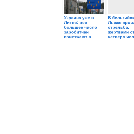
Украина уже в
В бельгийс
Литве: все
Льеже прои
большее число
стрельба,
заробитчан
жертвами с
приезжают в
четверо че
поисках работы