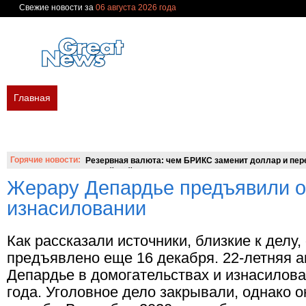
Свежие новости за
06 августа 2026 года
Главная
В мире
Политика
Экономика
Бизнес
Финан
Новости сегодня
Новости недели
Украина
Россия
Мир
Вопросы и ответы
Горячие новости:
Резервная валюта: чем БРИКС заменит доллар и пере
российский аналог SWIFT?
Жерару Депардье предъявили о
изнасиловании
Как рассказали источники, близкие к делу
предъявлено еще 16 декабря. 22-летняя а
Депардье в домогательствах и изнасилова
года. Уголовное дело закрывали, однако 