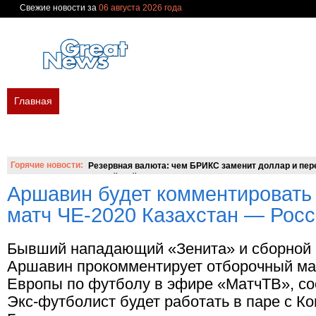
Свежие новости за
06 августа 2026 года
Главная
В мире
Политика
Экономика
Бизнес
Финан
Новости сегодня
Новости недели
Украина
Россия
Мир
Вопросы и ответы
Горячие новости:
Резервная валюта: чем БРИКС заменит доллар и пере
российский аналог SWIFT?
Аршавин будет комментировать
матч ЧЕ-2020 Казахстан — Рос
Бывший нападающий «Зенита» и сборной 
Аршавин прокомментирует отборочный ма
Европы по футболу в эфире «МатчТВ», с
Экс-футболист будет работать в паре с К