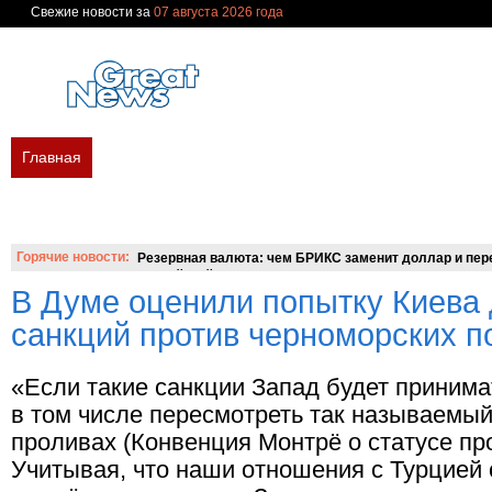
Свежие новости за
07 августа 2026 года
Главная
В мире
Политика
Экономика
Бизнес
Финан
Новости сегодня
Новости недели
Украина
Россия
Мир
Вопросы и ответы
Горячие новости:
Резервная валюта: чем БРИКС заменит доллар и пере
российский аналог SWIFT?
В Думе оценили попытку Киева
санкций против черноморских п
«Если такие санкции Запад будет принима
в том числе пересмотреть так называемый
проливах (Конвенция Монтрё о статусе пр
Учитывая, что наши отношения с Турцией 