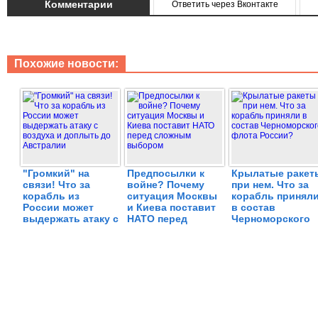
Комментарии
Ответить через Вконтакте
Похожие новости:
"Громкий" на
Предпосылки к
Крылатые ракет
связи! Что за
войне? Почему
при нем. Что за
корабль из
ситуация Москвы
корабль принял
России может
и Киева поставит
в состав
выдержать атаку с
НАТО перед
Черноморского
воздуха и
сложным
флота России?
доплыть до
выбором
Австралии