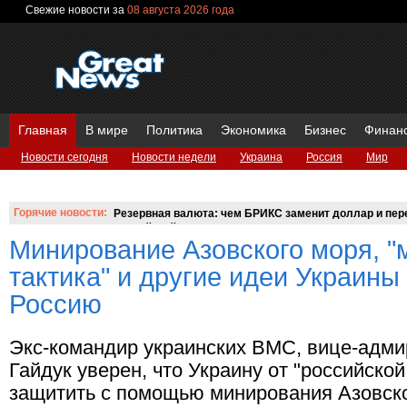
Свежие новости за
08 августа 2026 года
Главная
В мире
Политика
Экономика
Бизнес
Финан
Новости сегодня
Новости недели
Украина
Россия
Мир
Вопросы и ответы
Горячие новости:
Резервная валюта: чем БРИКС заменит доллар и пере
российский аналог SWIFT?
Минирование Азовского моря, 
тактика" и другие идеи Украины
Россию
Экс-командир украинских ВМС, вице-адми
Гайдук уверен, что Украину от "российско
защитить с помощью минирования Азовско