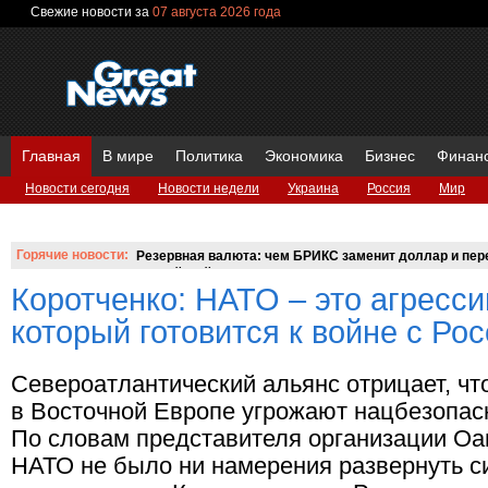
Свежие новости за
07 августа 2026 года
Главная
В мире
Политика
Экономика
Бизнес
Финан
Новости сегодня
Новости недели
Украина
Россия
Мир
Вопросы и ответы
Горячие новости:
Резервная валюта: чем БРИКС заменит доллар и пере
российский аналог SWIFT?
Коротченко: НАТО – это агресси
который готовится к войне с Ро
Североатлантический альянс отрицает, чт
в Восточной Европе угрожают нацбезопас
По словам представителя организации Оан
НАТО не было ни намерения развернуть с